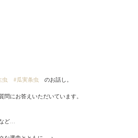
生虫
#瓜実条虫
　のお話し。
質問にお答えいただいています。
など…
クな選曲とともに… ♪