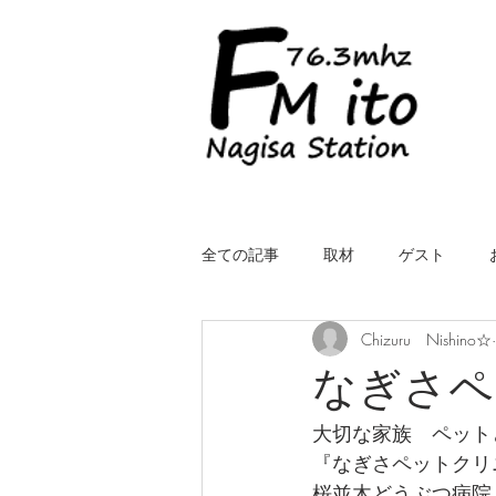
全ての記事
取材
ゲスト
Chizuru Nishino☆
LIVE（中継）
星空スケッチ
なぎさペ
大切な家族　ペット
ROYALcomfort Life is one time
コ
『なぎさペットクリ
桜並木どうぶつ病院