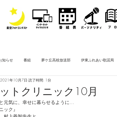
お知らせ
番組
夢ケ丘高校放送部
伊東ふれあい歌謡局
2021年10月7日
読了時間: 1分
なぎさ・フリースタイルレディオ
その他
公開収録
ットクリニック10月
と元気に、幸せに暮らせるように…
ーナー
なぎさペットクリニック
医師会通信
フィルム
ニック』
　村上義智先生と