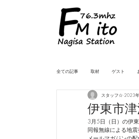
全ての記事
取材
ゲスト
スタッフ☆
2023
LIVE（中継）
星空スケッチ
伊東市津
3月5日（日）の伊
ROYALcomfort Life is one time
コ
同報無線による地震
メールマガジンの配