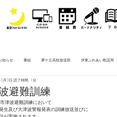
お知らせ
番組
夢ケ丘高校放送部
伊東ふれあい歌謡局
年3月3日
読了時間: 1分
なぎさ・フリースタイルレディオ
その他
公開収録
波避難訓練
東市津波避難訓練において
ーナー
なぎさペットクリニック
医師会通信
フィルム
発生及び大津波警報発表の訓練放送並びに
信が実施されます。