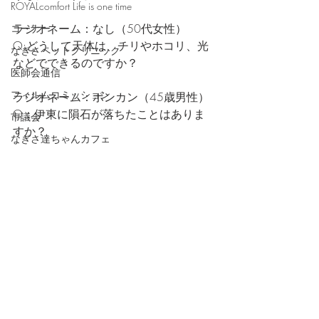
ROYALcomfort Life is one time
ラジオネーム：なし（50代女性）
コーナー
Q:どうして天体は、チリやホコリ、光
なぎさペットクリニック
などでできるのですか？
医師会通信
フィルムコミッション
ラジオネーム：ポンカン（45歳男性）
Q：伊東に隕石が落ちたことはありま
市議会
すか？
なぎさ達ちゃんカフェ