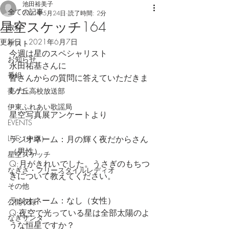
池田裕美子
全ての記事
2021年5月24日
読了時間: 2分
星空スケッチ164
取材
更新日：
2021年6月7日
ゲスト
今週は星のスペシャリスト
お知らせ
永田祐基さんに
番組
皆さんからの質問に答えていただきま
した。
夢ケ丘高校放送部
伊東ふれあい歌謡局
星空写真展アンケートより
EVENTS
LIVE（中継）
ラジオネーム：月の輝く夜だからさん
（男性）
星空スケッチ
Q:月がきれいでした。うさぎのもちつ
なぎさ・フリースタイルレディオ
きについて教えてください。
その他
ラジオネーム：なし（女性）
公開収録
Q:夜空で光っている星は全部太陽のよ
なぎサンタ
うな恒星ですか？