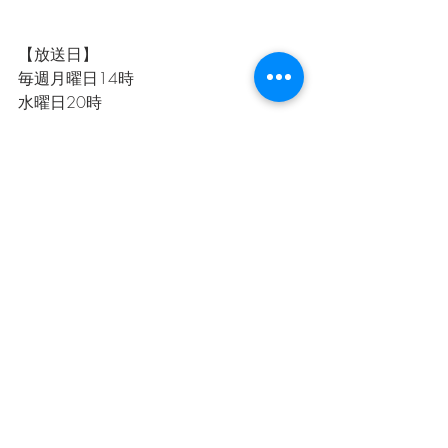
【放送日】
毎週月曜日14時
水曜日20時
金曜日19時
日曜日11時
インターネットラジオでスマフォやパ
ソコンからも聴けます
https://www.jcbasimul.com/radio/124
9/
番組提供：
市川製茶
星空スケッチ