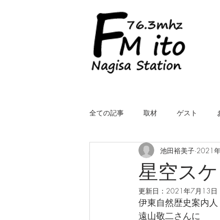
全ての記事
取材
ゲスト
池田裕美子
2021
LIVE（中継）
星空スケッチ
星空スケ
更新日：
2021年7月13日
ROYALcomfort Life is one time
コ
伊東自然歴史案内人
遠山敬二さんに