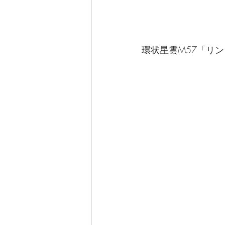
環状星雲M57「リ