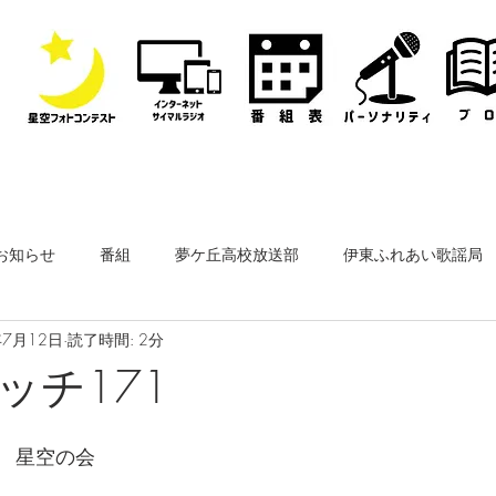
お知らせ
番組
夢ケ丘高校放送部
伊東ふれあい歌謡局
年7月12日
読了時間: 2分
なぎさ・フリースタイルレディオ
その他
公開収録
ッチ171
ーナー
なぎさペットクリニック
医師会通信
フィルム
　星空の会