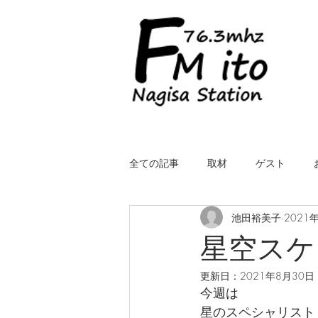
全ての記事
取材
ゲスト
池田裕美子
2021
LIVE（中継）
星空スケッチ
星空スケ
更新日：
2021年8月30日
ROYALcomfort Life is one time
コ
今週は
星のスペシャリスト