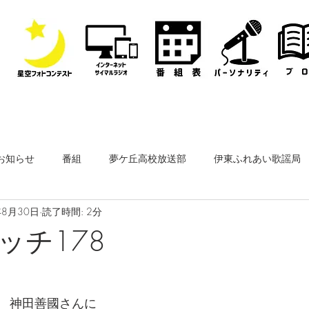
お知らせ
番組
夢ケ丘高校放送部
伊東ふれあい歌謡局
年8月30日
読了時間: 2分
なぎさ・フリースタイルレディオ
その他
公開収録
ッチ178
ーナー
なぎさペットクリニック
医師会通信
フィルム
　神田善國さんに