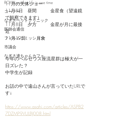
ROYALcomfort Life is one time
11月の天体ショー
11月8日　昼間　　　金星食（望遠鏡
コーナー
で観察できます）
なぎさペットクリニック
11月8日　夕方　　　金星が月に最接
医師会通信
近
11月19日　　 月食
フィルムコミッション
市議会
なぎさ達ちゃんカフェ
今年のペルセウス座流星群は極大が一
日ズレた？
中学生が記録
お話の中で遠山さんが言っていたURLで
す↓
https://www.asahi.com/articles/ASPB2
7DZMP9VULBJ008.html