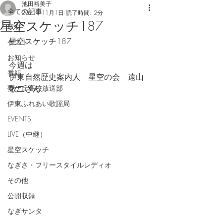
池田裕美子
全ての記事
2021年11月1日
読了時間: 2分
星空スケッチ187
取材
星空スケッチ187
ゲスト
お知らせ
今週は
番組
伊東自然歴史案内人　星空の会　遠山
夢ケ丘高校放送部
敬二さん
伊東ふれあい歌謡局
EVENTS
LIVE（中継）
星空スケッチ
なぎさ・フリースタイルレディオ
その他
公開収録
なぎサンタ