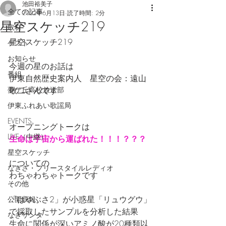
池田裕美子
全ての記事
2022年6月13日
読了時間: 2分
星空スケッチ219
取材
星空スケッチ219
ゲスト
お知らせ
今週の星のお話は
番組
伊東自然歴史案内人　星空の会：遠山
夢ケ丘高校放送部
敬二さんです
伊東ふれあい歌謡局
EVENTS
オープニングトークは
LIVE（中継）
生命は宇宙から運ばれた！！！？？？
星空スケッチ
についての
なぎさ・フリースタイルレディオ
わちゃわちゃトークです
その他
「はやぶさ2」が小惑星「リュウグウ」
公開収録
で採取したサンプルを分析した結果
なぎサンタ
生命に関係が深いアミノ酸が20種類以