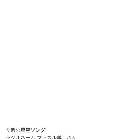
今週の
星空ソング
ラジオネーム:マッスル羊　さん