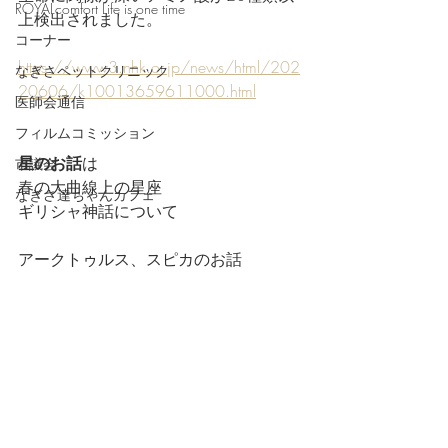
ROYALcomfort Life is one time
上検出されました。
コーナー
https://www3.nhk.or.jp/news/html/202
なぎさペットクリニック
20606/k10013659611000.html
医師会通信
フィルムコミッション
星のお話
は
市議会
春の大曲線上の星座
なぎさ達ちゃんカフェ
ギリシャ神話について
アークトゥルス、スピカのお話