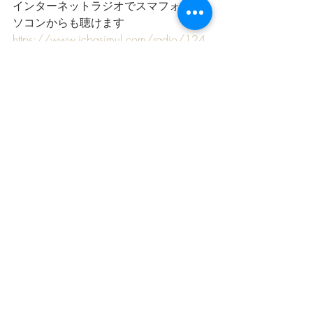
インターネットラジオでスマフォやパ
ソコンからも聴けます
https://www.jcbasimul.com/radio/124
9/
番組提供：
市川製茶
星空
宇宙
星空スケッチ
最新記事
すべて表示