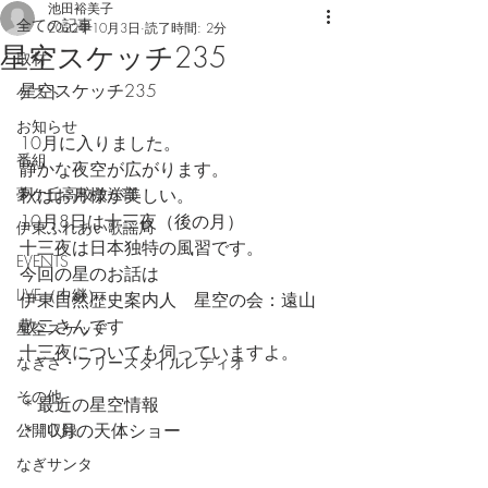
池田裕美子
全ての記事
2022年10月3日
読了時間: 2分
星空スケッチ235
取材
星空スケッチ235
ゲスト
お知らせ
10月に入りました。
番組
静かな夜空が広がります。
夢ケ丘高校放送部
秋はお月様が美しい。
10月8日は十三夜（後の月）
伊東ふれあい歌謡局
十三夜は日本独特の風習です。
EVENTS
今回の星のお話は
LIVE（中継）
伊東自然歴史案内人　星空の会：遠山
敬二さんです
星空スケッチ
十三夜についても伺っていますよ。
なぎさ・フリースタイルレディオ
その他
＊最近の星空情報
＊10月の天体ショー
公開収録
なぎサンタ