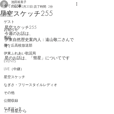
池田裕美子
全ての記事
2023年2月20日
読了時間: 2分
星空スケッチ255
取材
ゲスト
星空スケッチ255
お知らせ
今週のお話は、
番組
伊東自然歴史案内人：遠山敬二さんで
夢ケ丘高校放送部
す。
伊東ふれあい歌謡局
星のお話は、「彗星」についてです
EVENTS
LIVE（中継）
星空スケッチ
なぎさ・フリースタイルレディオ
その他
公開収録
なぎサンタ
ZTF彗星から