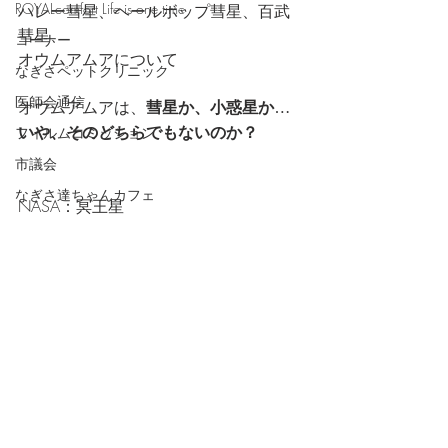
ROYALcomfort Life is one time
ハレー彗星、ヘールボップ彗星、百武
彗星、
コーナー
オウムアムアについて
なぎさペットクリニック
医師会通信
オウムアムアは、
彗星か、小惑星か…
いや、そのどちらでもないのか？
フィルムコミッション
市議会
なぎさ達ちゃんカフェ
NASA：冥王星