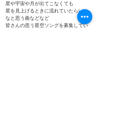
星や宇宙や月が出てこなくても
星を見上げるときに流れていたらいい
なと思う曲などなど
皆さんの思う星空ソングを募集してい
ます。
リクエストしてくださいね。
https://www.fmito.com/message
【放送日】
毎週月曜日14時
水曜日20時
土曜日0時（金曜日24時）
日曜日11時
インターネットラジオでスマフォやパ
ソコンからも聴けます