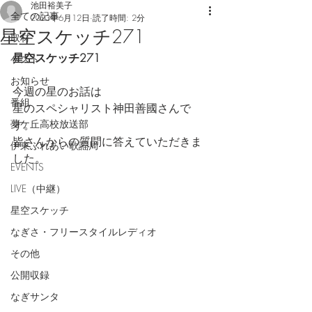
池田裕美子
全ての記事
2023年6月12日
読了時間: 2分
星空スケッチ271
取材
星空スケッチ271
ゲスト
お知らせ
今週の星のお話は
番組
星のスペシャリスト神田善國さんで
夢ケ丘高校放送部
す。
皆さんからの質問に答えていただきま
伊東ふれあい歌謡局
した。
EVENTS
LIVE（中継）
星空スケッチ
なぎさ・フリースタイルレディオ
その他
公開収録
なぎサンタ