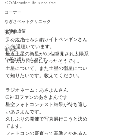
ROYALcomfort Life is one time
コーナー
なぎさペットクリニック
医師会通信
質問
ラジオネーム：ホワイトペンギンさん
フィルムコミッション
Q:毎週聴いています。
市議会
最近土星の衛星が65個発見され太陽系
なぎさ達ちゃんカフェ
で最大の145個になったそうです。
土星について、また土星の衛星につい
て知りたいです。教えてください。
ラジオネーム：あさよんさん
Q神田ファンのあさよんです
星空フォトコンテスト結果が待ち遠し
いあさよんです。
久しぶりの開催で写真展行こうと決め
てます。
フォトコンの審査って基準とかあるん