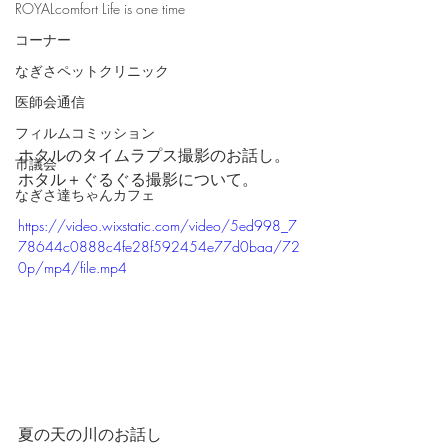
ROYALcomfort Life is one time
コーナー
なぎさペットクリニック
医師会通信
フィルムコミッション
ホタルのタイムラプス撮影のお話し。
市議会
ホタル＋ぐるぐる撮影について。
なぎさ達ちゃんカフェ
https://video.wixstatic.com/video/5ed998_7
78644c0888c4fe28f592454e77d0baa/72
0p/mp4/file.mp4
夏の天の川のお話し