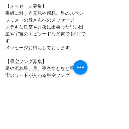
【メッセージ募集】
番組に対する意見や感想。星のスペシ
ャリストの皆さんへのメッセージ
ステキな星空や月夜に出会った思い出
星や宇宙のエピソードなど何でもOKで
す
メッセージお待ちしております。
【星空ソング募集】
星や流れ星、月、夜空などなど星や宇
宙のワードが交わる星空ソング
星や宇宙や月が出てこなくても
星を見上げるときに流れていたらいい
なと思う曲などなど
皆さんの思う星空ソングを募集してい
ます。
リクエストしてくださいね。