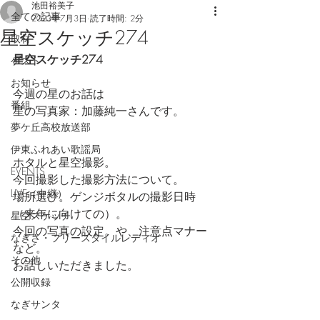
池田裕美子
全ての記事
2023年7月3日
読了時間: 2分
星空スケッチ274
取材
星空スケッチ274
ゲスト
お知らせ
今週の星のお話は
番組
星の写真家：加藤純一さんです。
夢ケ丘高校放送部
伊東ふれあい歌謡局
ホタルと星空撮影。
EVENTS
今回撮影した撮影方法について。
LIVE（中継）
場所選び。ゲンジボタルの撮影日時
（来年に向けての）。
星空スケッチ
今回の写真の設定。や、注意点マナー
なぎさ・フリースタイルレディオ
など。
その他
お話しいただきました。
公開収録
なぎサンタ