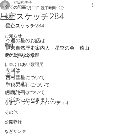
池田裕美子
全ての記事
2023年9月11日
読了時間: 2分
星空スケッチ284
取材
星空スケッチ284
ゲスト
お知らせ
今週の星のお話は
番組
伊東自然歴史案内人　星空の会　遠山
夢ケ丘高校放送部
敬二さんです
伊東ふれあい歌謡局
今回は
EVENTS
西村彗星について
LIVE（中継）
中秋の名月について
月面計画について
星空スケッチ
お話をいただきました。
なぎさ・フリースタイルレディオ
その他
公開収録
なぎサンタ