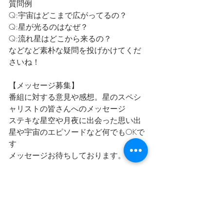
質問例
Q:宇宙はどこまで広がってるの？
Q:星が光るのはなぜ？
Q:流れ星はどこから来るの？
などなど素朴な疑問を投げかけてくだ
さいね！
【メッセージ募集】
番組に対する意見や感想。星のスペシ
ャリストの皆さんへのメッセージ
ステキな星空や月夜に出会った思い出
星や宇宙のエピソードなど何でもOKで
す
メッセージお待ちしております。
【星空ソング募集】
星や流れ星、月、夜空などなど星や宇
宙のワードが交わる星空ソング
星や宇宙や月が出てこなくても