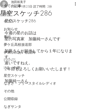
池田裕美子
全ての記事
2023年9月25日
読了時間: 2分
星空スケッチ286
取材
星空スケッチ286
ゲスト
お知らせ
今週の星のお話は
番組
星の写真家　加藤純一さんです
夢ケ丘高校放送部
加藤さんが担当してから１年になりま
伊東ふれあい歌謡局
す。
EVENTS
速いですねえ。
LIVE（中継）
2年目もよろしくお願いいたします！
星空スケッチ
加藤純一さん
なぎさ・フリースタイルレディオ
その他
公開収録
なぎサンタ