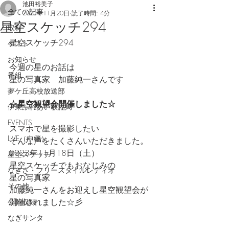
池田裕美子
全ての記事
2023年11月20日
読了時間: 4分
星空スケッチ294
取材
星空スケッチ294
ゲスト
お知らせ
今週の星のお話は
番組
星の写真家　加藤純一さんです
夢ケ丘高校放送部
☆星空観望会開催しました☆
伊東ふれあい歌謡局
EVENTS
スマホで星を撮影したい
LIVE（中継）
そんな声をたくさんいただきました。
2023年11月18日（土）
星空スケッチ
星空スケッチでもおなじみの
なぎさ・フリースタイルレディオ
星の写真家
その他
加藤純一さんをお迎えし星空観望会が
開催されました☆彡
公開収録
なぎサンタ