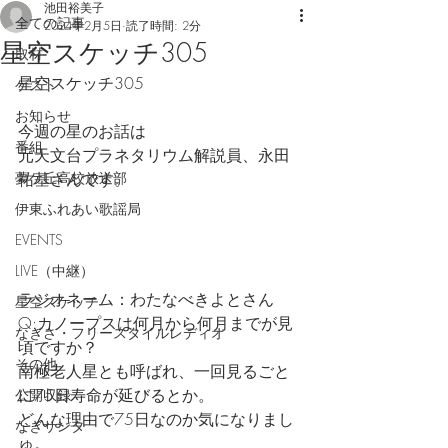
池田裕美子
全ての記事
2024年2月5日
読了時間: 2分
星空スケッチ305
取材
星空スケッチ305
ゲスト
お知らせ
今週の星のお話は
番組
元天文台プラネタリウム解説員、永田
夢ケ丘高校放送部
祐基さんです。
伊東ふれあい歌謡局
EVENTS
LIVE（中継）
ラジオネーム：わたなべきよとさん
星空スケッチ
Q:カノープスは何月から何月までが見
なぎさ・フリースタイルレディオ
頃ですか？
その他
南極老人星とも呼ばれ、一回見るごと
に75日寿命が延びるとか。
公開収録
どんな理由で75日なのか気になりまし
なぎサンタ
ゅ。