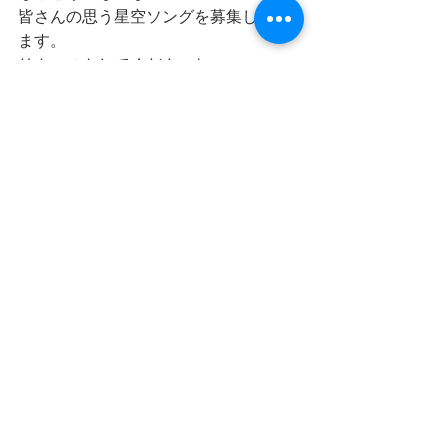
皆さんの思う星空ソングを募集してい
ます。
リクエストしてくださいね。
https://www.fmito.com/message
【放送日】
毎週月曜日14時
水曜日20時
土曜日0時（金曜日24時）
日曜日11時
インターネットラジオでスマフォやパ
ソコンからも聴けます