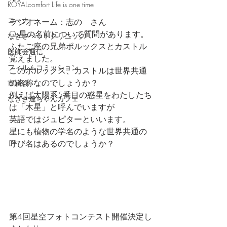
ROYALcomfort Life is one time
コーナー
ラジオネーム：志の　さん
Q:星の名前について質問があります。
なぎさペットクリニック
ふたご座の兄弟ポルックスとカストル
医師会通信
覚えました。
フィルムコミッション
このポルックス、カストルは世界共通
の名称なのでしょうか？
市議会
例えば太陽系5番目の惑星をわたしたち
なぎさ達ちゃんカフェ
は「木星」と呼んでいますが
英語ではジュピターといいます。
星にも植物の学名のような世界共通の
呼び名はあるのでしょうか？
第4回星空フォトコンテスト開催決定し