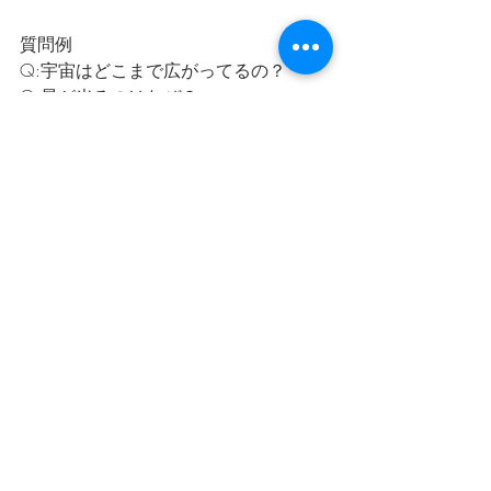
質問例
Q:宇宙はどこまで広がってるの？
Q:星が光るのはなぜ？
Q:流れ星はどこから来るの？
などなど素朴な疑問を投げかけてくだ
さいね！
【メッセージ募集】
番組に対する意見や感想。星のスペシ
ャリストの皆さんへのメッセージ
ステキな星空や月夜に出会った思い出
星や宇宙のエピソードなど何でもOKで
す
メッセージお待ちしております。
【星空ソング募集】
星や流れ星、月、夜空などなど星や宇
宙のワードが交わる星空ソング