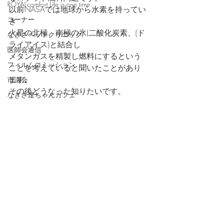
ROYALcomfort Life is one time
以前NASAでは地球から水素を持ってい
コーナー
き
火星の北極、南極の氷(二酸化炭素、(ド
なぎさペットクリニック
ライアイス)と結合し
医師会通信
メタンガスを精製し燃料にするという
フィルムコミッション
ことを考えていると聞いたことがあり
ます。
市議会
その後どうなった知りたいです。
なぎさ達ちゃんカフェ