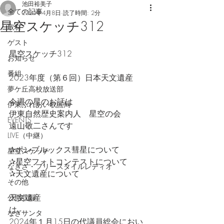
池田裕美子
全ての記事
2024年4月8日
読了時間: 2分
星空スケッチ312
取材
ゲスト
星空スケッチ312
お知らせ
番組
2023年度（第６回）日本天文遺産
夢ケ丘高校放送部
今週の星のお話は
伊東ふれあい歌謡局
伊東自然歴史案内人　星空の会
EVENTS
遠山敬二さんです
LIVE（中継）
✰ポンブルックス彗星について
星空スケッチ
✰星空フォトコンテストについて
なぎさ・フリースタイルレディオ
✰天文遺産について
その他
天文遺産
公開収録
は、
なぎサンタ
2024年１月15日の代議員総会におい