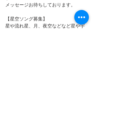
メッセージお待ちしております。
【星空ソング募集】
星や流れ星、月、夜空などなど星や宇
宙のワードが交わる星空ソング
星や宇宙や月が出てこなくても
星を見上げるときに流れていたらいい
なと思う曲などなど
皆さんの思う星空ソングを募集してい
ます。
リクエストしてくださいね。
https://www.fmito.com/message
【放送日】
毎週月曜日14時
水曜日20時