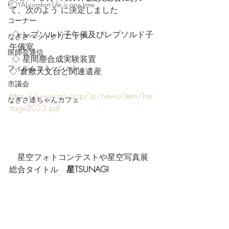
ROYALcomfort Life is one time
て、次のよう に決定しました
コーナー
 ◇ レプソルド子午儀及びレプソルド子
なぎさペットクリニック
午儀室
医師会通信
 ◇ 星間塵合成実験装置 
フィルムコミッション
◇ 倉敷天文台と関連遺産
市議会
https://www.asj.or.jp/jp/news/item/her
なぎさ達ちゃんカフェ
itage2023.pdf
　星空フォトコンテストや星空写真展
総合タイトル　
星TSUNAGI