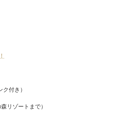
！
リンク付き）
（奏の森リゾートまで）