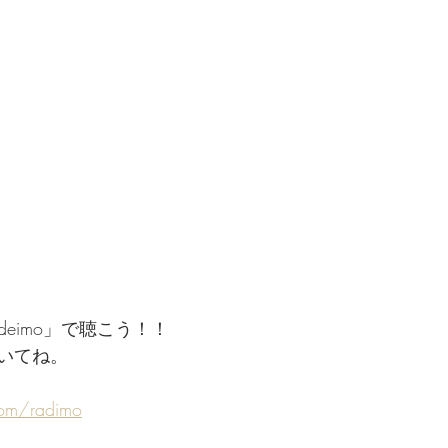
deimo」で聴こう！！
いてね。
com/radimo