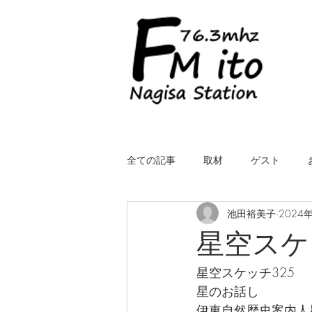
全ての記事
取材
ゲスト
池田裕美子
2024
LIVE（中継）
星空スケッチ
星空スケ
星空スケッチ325
ROYALcomfort Life is one time
コ
星のお話し
伊東自然歴史案内人