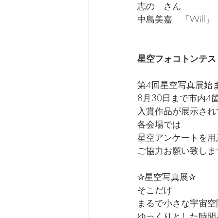
志の　さん
中島美嘉　「Will」
星空フォコトンテス
第4回星空写真展始
8月30日まで市内4
入賞作品が展示され
各会場では
星空アンケートを用
ご協力お願い致しま
✰星空写真展✰
そこだけ
まるで小さな宇宙空
ゆっくりとした時間