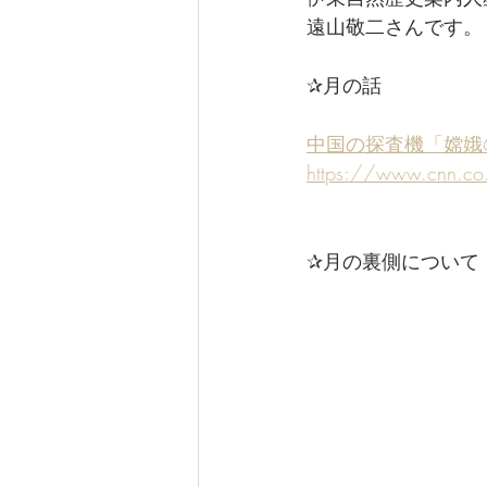
なぎさ達ちゃんカフェ
遠山敬二さんです。
✰月の話
中国の探査機「嫦娥
https://www.cnn.co
✰月の裏側について