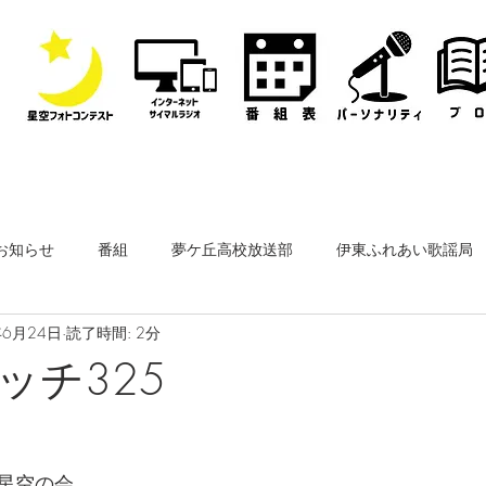
お知らせ
番組
夢ケ丘高校放送部
伊東ふれあい歌謡局
年6月24日
読了時間: 2分
なぎさ・フリースタイルレディオ
その他
公開収録
ッチ325
ーナー
なぎさペットクリニック
医師会通信
フィルム
星空の会