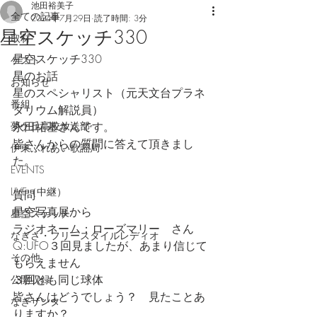
池田裕美子
全ての記事
2024年7月29日
読了時間: 3分
星空スケッチ330
取材
星空スケッチ330
ゲスト
星のお話
お知らせ
星のスペシャリスト（元天文台プラネ
番組
タリウム解説員）
夢ケ丘高校放送部
永田祐基さんです。
皆さんからの質問に答えて頂きまし
伊東ふれあい歌謡局
た。
EVENTS
LIVE（中継）
質問
星空写真展から
星空スケッチ
ラジオネーム：ローズマリー　さん
なぎさ・フリースタイルレディオ
Q:UFO３回見ましたが、あまり信じて
その他
もらえません
３回とも同じ球体
公開収録
皆さんはどうでしょう？　見たことあ
なぎサンタ
りますか？