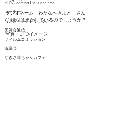
ROYALcomfort Life is one time
コーナー
ラジオネーム：わたなべきよと　さん
Q:UFOは果たしているのでしょうか？
なぎさペットクリニック
医師会通信
写真：UFOイメージ
フィルムコミッション
市議会
なぎさ達ちゃんカフェ