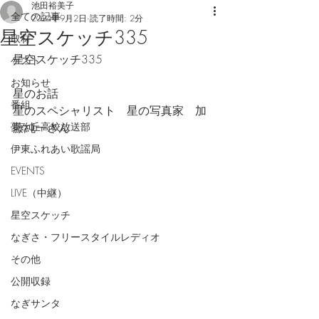
池田裕美子
全ての記事
2024年9月2日
読了時間: 2分
星空スケッチ335
取材
星空スケッチ335
ゲスト
お知らせ
星のお話
番組
星のスペシャリスト　星の写真家　加
夢ケ丘高校放送部
藤純一さん
伊東ふれあい歌謡局
EVENTS
LIVE（中継）
星空スケッチ
なぎさ・フリースタイルレディオ
その他
公開収録
なぎサンタ