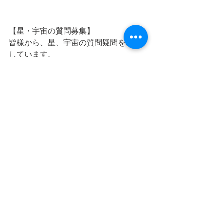
【星・宇宙の質問募集】
皆様から、星、宇宙の質問疑問を募集
しています。
毎日のように新しい発見のある宇宙。
わからないことや不思議なこと
まだまだ謎はいっぱいです。
普段から不思議に思っていることなど
気軽な気持ちで質問してください。
星空案内人がお答えいたします。
質問例
Q:宇宙はどこまで広がってるの？
Q:星が光るのはなぜ？
Q:流れ星はどこから来るの？
などなど素朴な疑問を投げかけてくだ
さいね！