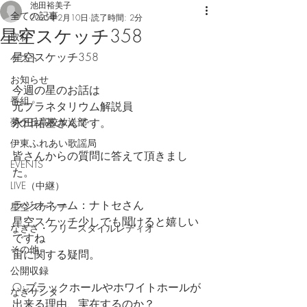
池田裕美子
全ての記事
2025年2月10日
読了時間: 2分
星空スケッチ358
取材
星空スケッチ358
ゲスト
お知らせ
今週の星のお話は　
番組
元プラネタリウム解説員
夢ケ丘高校放送部
永田祐基さんです。
伊東ふれあい歌謡局
皆さんからの質問に答えて頂きまし
EVENTS
た。
LIVE（中継）
ラジオネーム：ナトセさん
星空スケッチ
星空スケッチ少しでも聞けると嬉しい
なぎさ・フリースタイルレディオ
ですね
その他
宙に関する疑問。
公開収録
Q:ブラックホールやホワイトホールが
なぎサンタ
出来る理由、実在するのか？