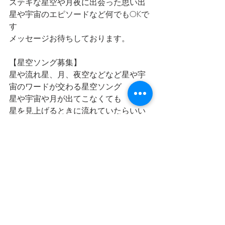
ステキな星空や月夜に出会った思い出
星や宇宙のエピソードなど何でもOKで
す
メッセージお待ちしております。
【星空ソング募集】
星や流れ星、月、夜空などなど星や宇
宙のワードが交わる星空ソング
星や宇宙や月が出てこなくても
星を見上げるときに流れていたらいい
なと思う曲などなど
皆さんの思う星空ソングを募集してい
ます。
リクエストはこちら
https://www.fmito.com/message
星空
宇宙
星空スケッチ