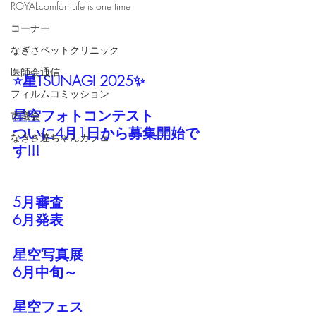
ROYALcomfort Life is one time
コーナー
なぎさペットクリニック
医師会通信
⭐星TSUNAGI 2025✨
フィルムコミッション
星空フォトコンテスト
市議会
ついに4月1日から募集開始で
なぎさ達ちゃんカフェ
す!!!
5月審査
6月発表
星空写真展
6月中旬～
星空フェス