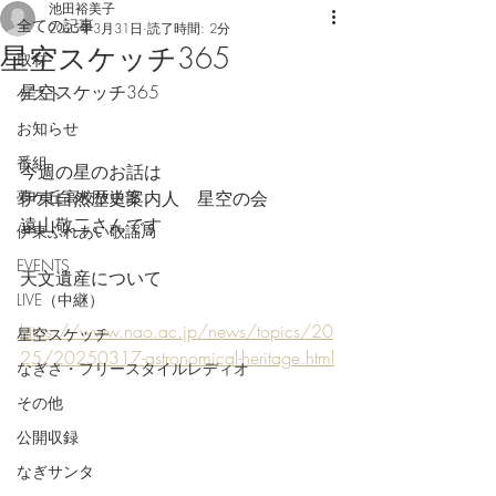
池田裕美子
全ての記事
2025年3月31日
読了時間: 2分
星空スケッチ365
取材
星空スケッチ365
ゲスト
お知らせ
番組
今週の星のお話は　
夢ケ丘高校放送部
伊東自然歴史案内人　星空の会
遠山敬二さんです
伊東ふれあい歌謡局
EVENTS
天文遺産について
LIVE（中継）
https://www.nao.ac.jp/news/topics/20
星空スケッチ
25/20250317-astronomical-heritage.html
なぎさ・フリースタイルレディオ
その他
公開収録
なぎサンタ