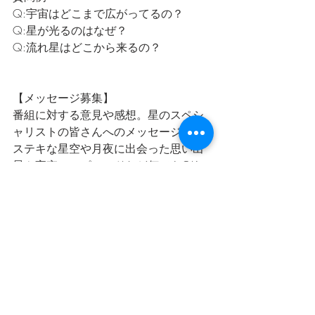
Q:宇宙はどこまで広がってるの？
Q:星が光るのはなぜ？
Q:流れ星はどこから来るの？
【メッセージ募集】
番組に対する意見や感想。星のスペシ
ャリストの皆さんへのメッセージ
ステキな星空や月夜に出会った思い出
星や宇宙のエピソードなど何でもOKで
す
メッセージお待ちしております。
【星空ソング募集】
星や流れ星、月、夜空などなど星や宇
宙のワードが交わる星空ソング
星や宇宙や月が出てこなくても
星を見上げるときに流れていたらいい