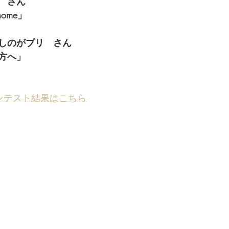
　さん
 home」
しのがブリ　さん
方へ」
ンテスト結果はこちら