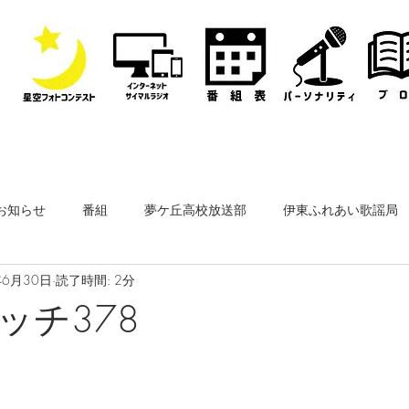
お知らせ
番組
夢ケ丘高校放送部
伊東ふれあい歌謡局
年6月30日
読了時間: 2分
なぎさ・フリースタイルレディオ
その他
公開収録
ッチ378
ーナー
なぎさペットクリニック
医師会通信
フィルム