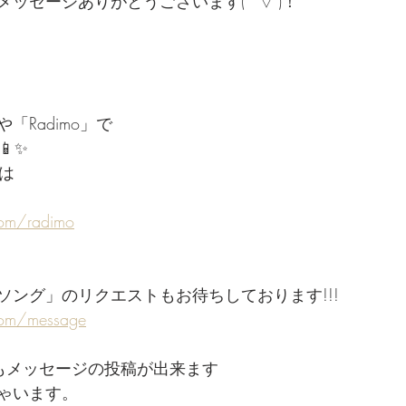
ッセージありがとうございます(*'▽')！
「Radimo」で
📱✨
ドは
com/radimo
ソング」のリクエストもお待ちしております!!!
com/message
らでもメッセージの投稿が出来ます
ゃいます。