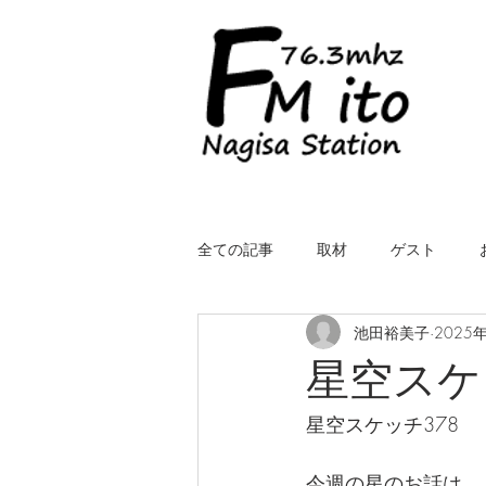
全ての記事
取材
ゲスト
池田裕美子
2025
LIVE（中継）
星空スケッチ
星空スケ
星空スケッチ378
ROYALcomfort Life is one time
コ
今週の星のお話は