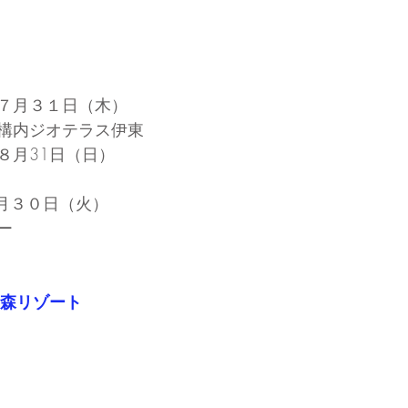
７月３１日（木）
構内ジオテラス伊東　
８月31日（日）
9月３０日（火）
ー　
の森リゾート