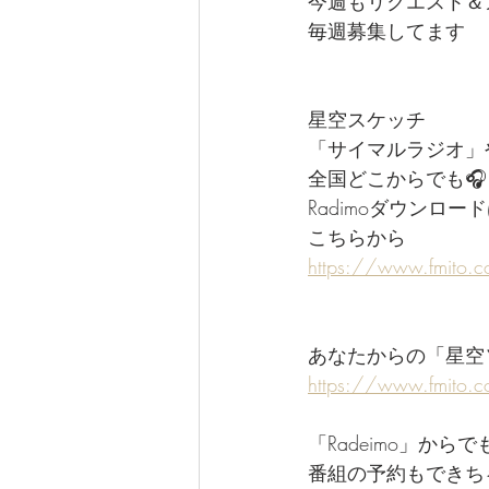
今週もリクエスト＆メ
毎週募集してます
星空スケッチ
「サイマルラジオ」や
全国どこからでも🎧
Radimoダウンロー
こちらから
https://www.fmito.
あなたからの「星空
https://www.fmito.
「Radeimo」か
番組の予約もできち