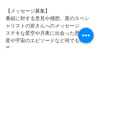
【メッセージ募集】
番組に対する意見や感想。星のスペシ
ャリストの皆さんへのメッセージ
ステキな星空や月夜に出会った思い出
星や宇宙のエピソードなど何でもOKで
す
メッセージお待ちしております。
【星空ソング募集】
星や流れ星、月、夜空などなど星や宇
宙のワードが交わる星空ソング
星や宇宙や月が出てこなくても
星を見上げるときに流れていたらいい
なと思う曲などなど
皆さんの思う星空ソングを募集してい
ます。
あなたからの「星空ソング」のリクエ