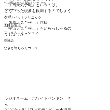
ROYALcomfort Life is one time
「宇宙天気予報」というのは、
コーナー
どういった現象を観測するのでしょう
か？
なぎさペットクリニック
「気象天気予報士」同様
医師会通信
「宇宙天気予報士」もいらっしゃるの
フィルムコミッション
でしょうか？
市議会
なぎさ達ちゃんカフェ
ラジオネーム：ホワイトペンギン　さ
ん