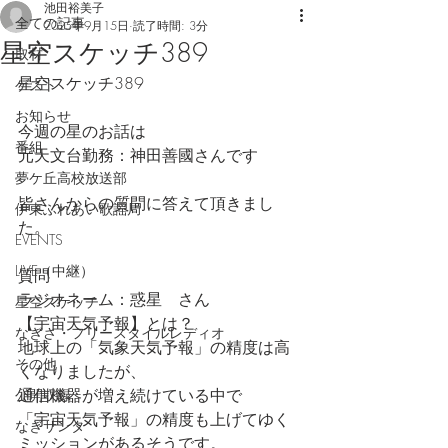
池田裕美子
全ての記事
2025年9月15日
読了時間: 3分
星空スケッチ389
取材
星空スケッチ389
ゲスト
お知らせ
今週の星のお話は
番組
元天文台勤務：神田善國さんです
夢ケ丘高校放送部
皆さんからの質問に答えて頂きまし
伊東ふれあい歌謡局
た。
EVENTS
LIVE（中継）
質問
ラジオネーム：惑星　さん
星空スケッチ
【宇宙天気予報】とは？ 
なぎさ・フリースタイルレディオ
地球上の「気象天気予報」の精度は高
その他
くなりましたが、
通信機器が増え続けている中で
公開収録
「宇宙天気予報」の精度も上げてゆく
なぎサンタ
ミッションがあるそうです。