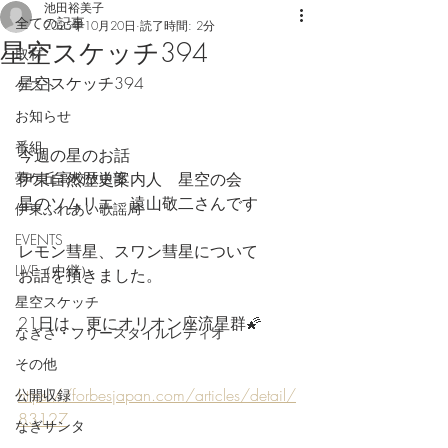
池田裕美子
全ての記事
2025年10月20日
読了時間: 2分
星空スケッチ394
取材
星空スケッチ394
ゲスト
お知らせ
番組
今週の星のお話
夢ケ丘高校放送部
伊東自然歴史案内人　星空の会　
星のソムリエ　遠山敬二さんです
伊東ふれあい歌謡局
EVENTS
レモン彗星、スワン彗星について
LIVE（中継）
お話を頂きました。
星空スケッチ
21日は、更にオリオン座流星群🌠
なぎさ・フリースタイルレディオ
その他
https://forbesjapan.com/articles/detail/
公開収録
83127
なぎサンタ