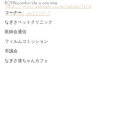
ROYALcomfort Life is one time
https://www.astroarts.co.jp/article/hl/a
コーナー
/14180_ph251017
なぎさペットクリニック
医師会通信
フィルムコミッション
市議会
なぎさ達ちゃんカフェ