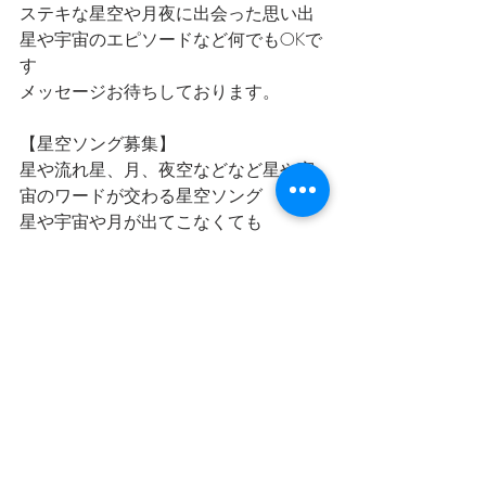
ステキな星空や月夜に出会った思い出
星や宇宙のエピソードなど何でもOKで
す
メッセージお待ちしております。
【星空ソング募集】
星や流れ星、月、夜空などなど星や宇
宙のワードが交わる星空ソング
星や宇宙や月が出てこなくても
星を見上げるときに流れていたらいい
なと思う曲などなど
皆さんの思う星空ソングを募集してい
ます。
あなたからの「星空ソング」のリクエ
ストもお待ちしております!
星空
宇宙
星空スケッチ