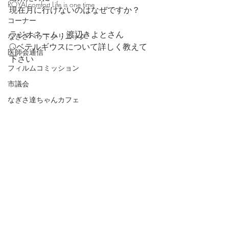
ROYALcomfort Life is one time
現在月に行けないのはなぜですか？
コーナー
ラジオネーム：渡辺きよとさん
なぎさペットクリニック
Qベテルギウスについて詳しく教えて
医師会通信
下さい
フィルムコミッション
市議会
なぎさ達ちゃんカフェ