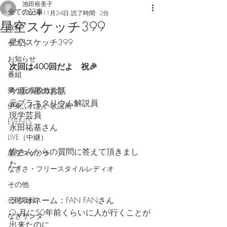
池田裕美子
全ての記事
2025年11月24日
読了時間: 2分
星空スケッチ399
取材
星空スケッチ399
ゲスト
お知らせ
次回は400回だよ　祝🎉
番組
夢ケ丘高校放送部
今週の星のお話
元プラネタリウム解説員
伊東ふれあい歌謡局
現学芸員
EVENTS
永田祐基さん
LIVE（中継）
皆さんからの質問に答えて頂きまし
星空スケッチ
た。
なぎさ・フリースタイルレディオ
その他
ラジオネーム：FAN FANさん
公開収録
Q:月に50年前くらいに人が行くことが
なぎサンタ
出来たのに