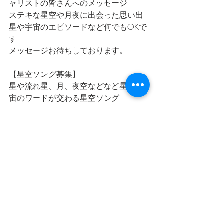
ャリストの皆さんへのメッセージ
ステキな星空や月夜に出会った思い出
星や宇宙のエピソードなど何でもOKで
す
メッセージお待ちしております。
【星空ソング募集】
星や流れ星、月、夜空などなど星や宇
宙のワードが交わる星空ソング
星や宇宙や月が出てこなくても
星を見上げるときに流れていたらいい
なと思う曲などなど
皆さんの思う星空ソングを募集してい
ます。
あなたからの「星空ソング」のリクエ
ストもお待ちしております!
星空
宇宙