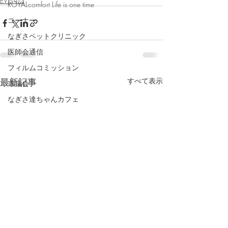
EVENTS
ROYALcomfort Life is one time
コーナー
なぎさペットクリニック
医師会通信
フィルムコミッション
最新記事
すべて表示
市議会
なぎさ達ちゃんカフェ