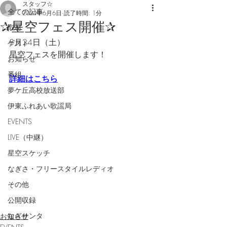
スタッフ☆
全ての記事
2024年6月6日
読了時間: 1分
✰星空フェス開催✰
取材
8月24日（土）
ゲスト
星空フェスを開催します！
お知らせ
番組
詳細はこちら
夢ケ丘高校放送部
伊東ふれあい歌謡局
EVENTS
LIVE（中継）
星空スケッチ
なぎさ・フリースタイルレディオ
その他
公開収録
なぎサンタ
お知らせ