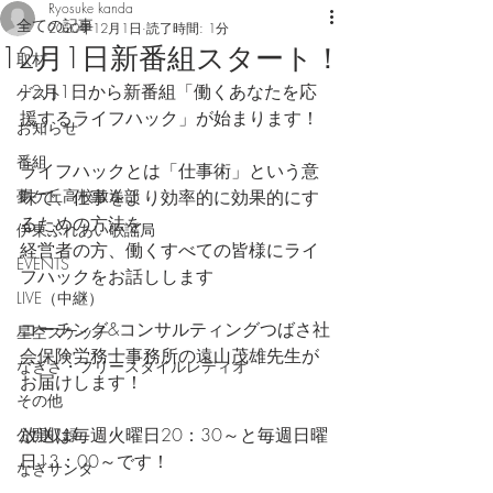
Ryosuke kanda
全ての記事
2020年12月1日
読了時間: 1分
12月1日新番組スタート！
取材
12月1日から新番組「働くあなたを応
ゲスト
援するライフハック」が始まります！
お知らせ
番組
ライフハックとは「仕事術」という意
夢ケ丘高校放送部
味で、仕事をより効率的に効果的にす
るための方法を
伊東ふれあい歌謡局
経営者の方、働くすべての皆様にライ
EVENTS
フハックをお話しします
LIVE（中継）
コーチング&コンサルティングつばさ社
星空スケッチ
会保険労務士事務所の遠山茂雄先生が
なぎさ・フリースタイルレディオ
お届けします！
その他
放送は毎週火曜日20：30～と毎週日曜
公開収録
日13：00～です！
なぎサンタ