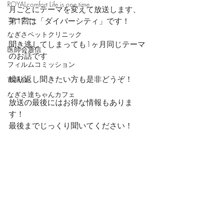
ROYALcomfort Life is one time
月ごとにテーマを変えて放送します、
コーナー
第1回は「ダイバーシティ」です！
なぎさペットクリニック
聞き逃してしまっても1ヶ月同じテーマ
医師会通信
のお話です
フィルムコミッション
繰り返し聞きたい方も是非どうぞ！
市議会
なぎさ達ちゃんカフェ
放送の最後にはお得な情報もありま
す！
最後までじっくり聞いてください！