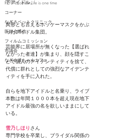
下アイドル。
ROYALcomfort Life is one time
コーナー
なぎさペットクリニック
異形とも言えるホッケーマスクをかぶ
医師会通信
ったアイドル集団。
フィルムコミッション
芸能界に居場所が無くなった【選ばれ
市議会
なかった者達】が集まり、顔を隠すこ
なぎさ達ちゃんカフェ
とで個人のアイデンティティを捨て、
代償に群れとしての強烈なアイデンテ
ィティを手に入れた。
自らを地下アイドルと名乗り、ライブ
本数は年間１０００本を超え現在地下
アイドル最強の名を欲しいままにして
いる。
雪乃しほり
さん
専門学校を卒業し、ブライダル関係の