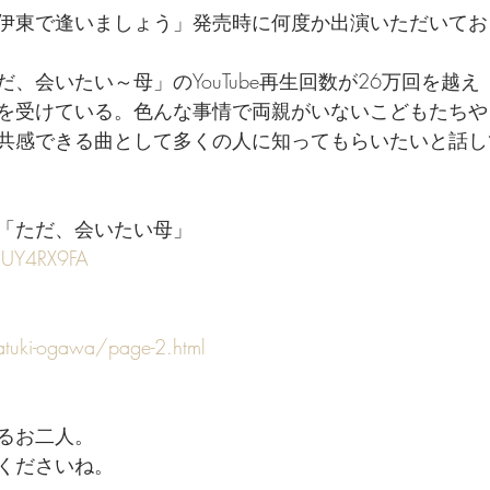
伊東で逢いましょう」発売時に何度か出演いただいてお
、会いたい～母」のYouTube再生回数が26万回を越え
を受けている。色んな事情で両親がいないこどもたちや
共感できる曲として多くの人に知ってもらいたいと話し
「ただ、会いたい母」
1gUY4RX9FA
atuki-ogawa/page-2.html
るお二人。
くださいね。