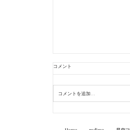
コメント
コメントを追加…
まいぷれ伊東スタート!
Home
radimo
星空フ