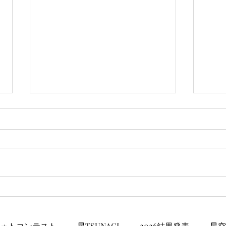
安心ラジオ伊東警察
第2
童作
ォトコンテスト
星TSUNAGI
2026結果発表
星空