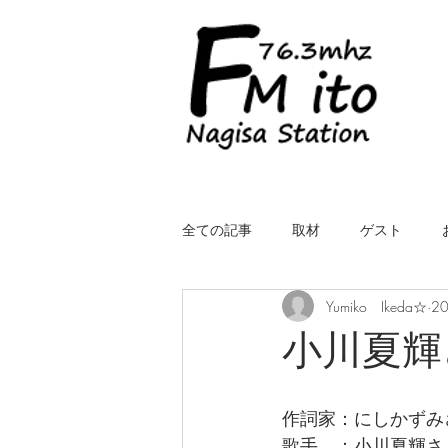
全ての記事
取材
ゲスト
Yumiko Ikeda☆
2
LIVE（中継）
星空スケッチ
小川夏輝
ROYALcomfort Life is one time
コ
作詞家：にしかずみ
歌手　：小川夏輝さ