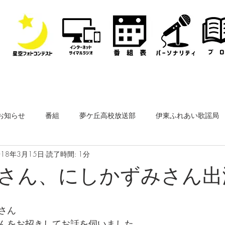
お知らせ
番組
夢ケ丘高校放送部
伊東ふれあい歌謡局
018年3月15日
読了時間: 1分
なぎさ・フリースタイルレディオ
その他
公開収録
さん、にしかずみさん出演
ーナー
なぎさペットクリニック
医師会通信
フィルム
さん
んをお招きしてお話を伺いました。