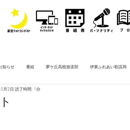
お知らせ
番組
夢ケ丘高校放送部
伊東ふれあい歌謡局
年5月2日
読了時間: 1分
なぎさ・フリースタイルレディオ
その他
公開収録
ト
ーナー
なぎさペットクリニック
医師会通信
フィルム