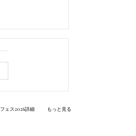
市議会3月定例会
フェス2026詳細
もっと見る
県伊東市松川町5-10 伊東ふれあいセンター