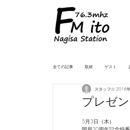
全ての記事
取材
ゲスト
スタッフ☆
2018
LIVE（中継）
星空スケッチ
プレゼン
ROYALcomfort Life is one time
コ
5月3日（木）
開局20周年記念特番