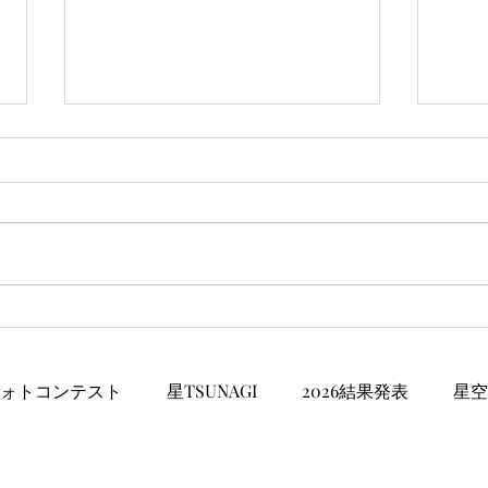
伊東
第6回星空写真展スタート
ォトコンテスト
星TSUNAGI
2026結果発表
星空
〒414-0011 静岡