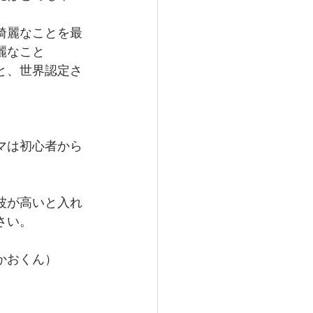
綺麗なことを最
麗なこと
と、世界認定さ
マは初心者から
波が高いと入れ
さい。
かおくん）