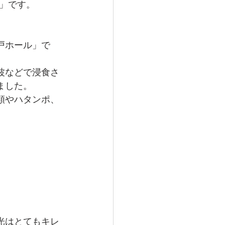
」です。
戸ホール」で
波などで浸食さ
ました。
類やハタンポ、
。
光はとてもキレ