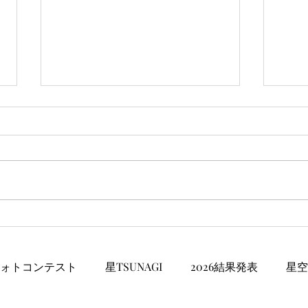
夢ヶ
伊東ふれあい歌謡局28【夢ヶ
丘高校放送部コラボＳＰ・今
日のアーティストメドレー】
ォトコンテスト
星TSUNAGI
2026結果発表
星空