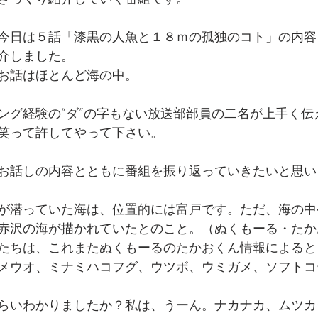
今日は５話「漆黒の人魚と１８ｍの孤独のコト」の内容
介しました。
お話はほとんど海の中。
ング経験の“ダ”の字もない放送部部員の二名が上手く伝
笑って許してやって下さい。
お話しの内容とともに番組を振り返っていきたいと思い
が潜っていた海は、位置的には富戸です。ただ、海の中
赤沢の海が描かれていたとのこと。（ぬくもーる・たか
たちは、これまたぬくもーるのたかおくん情報によると
メウオ、ミナミハコフグ、ウツボ、ウミガメ、ソフトコ
らいわかりましたか？私は、うーん。ナカナカ、ムツカ