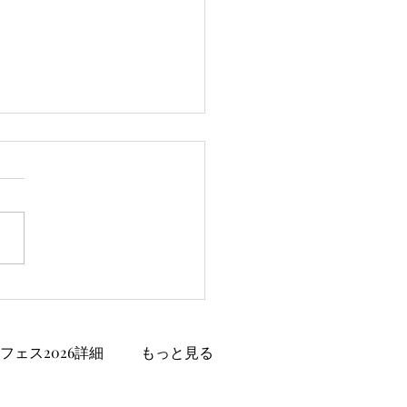
丘高校放送部！！日誌
フェス2026詳細
もっと見る