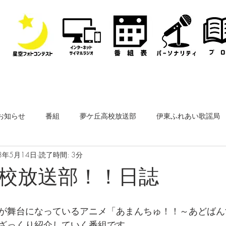
お知らせ
番組
夢ケ丘高校放送部
伊東ふれあい歌謡局
8年5月14日
読了時間: 3分
なぎさ・フリースタイルレディオ
その他
公開収録
校放送部！！日誌
ーナー
なぎさペットクリニック
医師会通信
フィルム
が舞台になっているアニメ「あまんちゅ！！～あどばん
ざっくり紹介していく番組です。