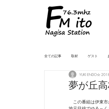
全ての記事
取材
ゲスト
YUKI ENDO☆
201
LIVE（中継）
星空スケッチ
夢が丘高
ROYALcomfort Life is one time
コ
　この番組は伊東市
地元目線でゆる～く