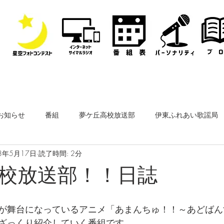
お知らせ
番組
夢ケ丘高校放送部
伊東ふれあい歌謡局
8年5月17日
読了時間: 2分
なぎさ・フリースタイルレディオ
その他
公開収録
校放送部！！日誌
ーナー
なぎさペットクリニック
医師会通信
フィルム
が舞台になっているアニメ「あまんちゅ！！～あどばん
ざっくり紹介していく番組です。