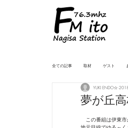
全ての記事
取材
ゲスト
YUKI ENDO☆
201
LIVE（中継）
星空スケッチ
夢が丘高
ROYALcomfort Life is one time
コ
　この番組は伊東市
地元目線でゆる～く