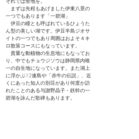
それでは聖地を。
　まずは先程もあげました伊東八景の
一つでもあります「一碧湖」
　伊豆の瞳とも呼ばれているひょうた
ん型の美しい湖です。伊豆半島ジオサ
イトの一つでもあり周囲はおよそ４キ
ロ散策コースにもなっています。
　貴重な動植物の生息地にもなってお
り、中でもチョウジソウは静岡県内唯
一の自生地になっています。また湖上
に浮かぶ12連島や「赤牛の伝説」、近
くにあった知人の別荘があり何度か訪
れたことのある与謝野晶子・鉄幹の一
碧湖を詠んだ歌碑もあります。