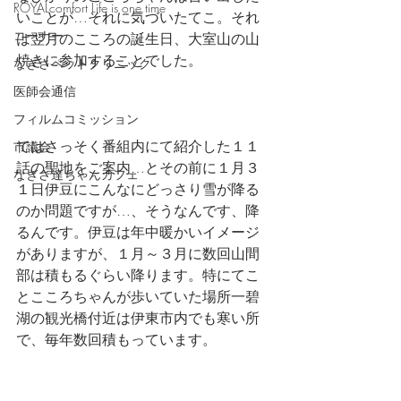
ROYALcomfort Life is one time
いことが…それに気づいたてこ。それ
コーナー
は翌月のこころの誕生日、大室山の山
焼きに参加することでした。
なぎさペットクリニック
医師会通信
フィルムコミッション
ではさっそく番組内にて紹介した１１
市議会
話の聖地をご案内…とその前に１月３
なぎさ達ちゃんカフェ
１日伊豆にこんなにどっさり雪が降る
のか問題ですが…、そうなんです、降
るんです。伊豆は年中暖かいイメージ
がありますが、１月～３月に数回山間
部は積もるぐらい降ります。特にてこ
とこころちゃんが歩いていた場所一碧
湖の観光橋付近は伊東市内でも寒い所
で、毎年数回積もっています。