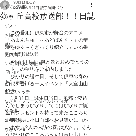
YUKI ENDO☆
全ての記事
2018年6月21日
読了時間: 2分
夢ヶ丘高校放送部！！日誌
取材
ゲスト
　この番組は伊東市が舞台のアニメ
お知らせ
「あまんちゅ！～あどばんす～」の聖
番組
地をゆる～くざっくり紹介している番
夢ケ丘高校放送部
組です。
　今回は11話「風と炎とおめでとうの
伊東ふれあい歌謡局
コト」の聖地をご案内しました。
EVENTS
　ぴかりの誕生日、そして伊東の春の
LIVE（中継）
訪れを告げる一大イベント「大室山山
焼き」
星空スケッチ
　1月31日、誕生日当日に風邪で寝込
なぎさ・フリースタイルレディオ
んでしまうぴかり。てこはぴかりに誕
その他
生日プレゼントを持って来たこころち
ゃんと共に小日向邸へお見舞いに向か
公開収録
います。2人の来訪の喜ぶぴかり。そん
なぎサンタ
なぴかりのこころちゃんは言い出した