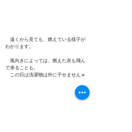
　遠くから見ても、燃えている様子が
わかります。
　風向きによっては、燃えた灰も飛ん
で来ることも。
　この日は洗濯物は外に干せませんｗ
今回は11話の聖地「一碧湖」「大室山
山焼き」をご紹介しました。
次回はいよいよ最終回「いつか、まだ