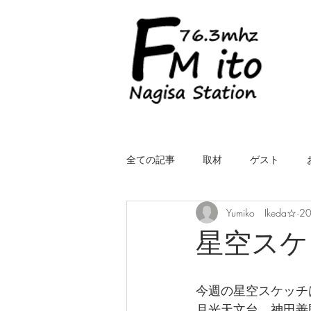
全ての記事
取材
ゲスト
Yumiko Ikeda☆
2
LIVE（中継）
星空スケッチ
星空スケ
ROYALcomfort Life is one time
コ
今週の星空スケッチ
月光天文台、神田善