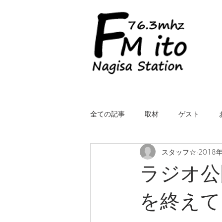
全ての記事
取材
ゲスト
スタッフ☆
2018
LIVE（中継）
星空スケッチ
ラジオ公開
を終えて
ROYALcomfort Life is one time
コ