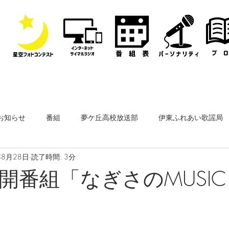
お知らせ
番組
夢ケ丘高校放送部
伊東ふれあい歌謡局
年8月28日
読了時間: 3分
なぎさ・フリースタイルレディオ
その他
公開収録
番組「なぎさのMUSIC L
ーナー
なぎさペットクリニック
医師会通信
フィルム