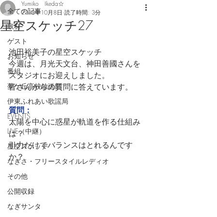
Yumiko Ikeda☆
全ての記事
2018年10月8日
読了時間: 3分
星空スケッチ27
取材
ゲスト
池田裕美子の星空スケッチ
お知らせ
今週は、月光天文台、神田善國さんを
番組
スタジオにお迎えしました。
夢ケ丘高校放送部
皆さんからの質問に答えています。
伊東ふれあい歌謡局
質問：
EVENTS
太陽を中心に惑星が軌道を作る仕組み
LIVE（中継）
は？
引力だけでバランスはとれるんです
星空スケッチ
か？
なぎさ・フリースタイルレディオ
その他
公開収録
なぎサンタ