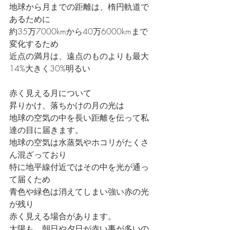
地球から月までの距離は、楕円軌道で
あるために
約35万7000kmから40万6000kmまで
変化するため
近点の満月は、遠点のものよりも最大
14%大きく30%明るい
赤く見える月について
昇りかけ、落ちかけの月の光は
地球の空気の中を長い距離を伝って私
達の目に届きます。
地球の空気は水蒸気やホコリがたくさ
ん混ざっており
特に地平線付近ではその中を光が通っ
て届くため
青色や緑色は消えてしまい強い赤の光
が残り
赤く見える場合があります。
太陽も、朝日や夕日が赤い事が多いの