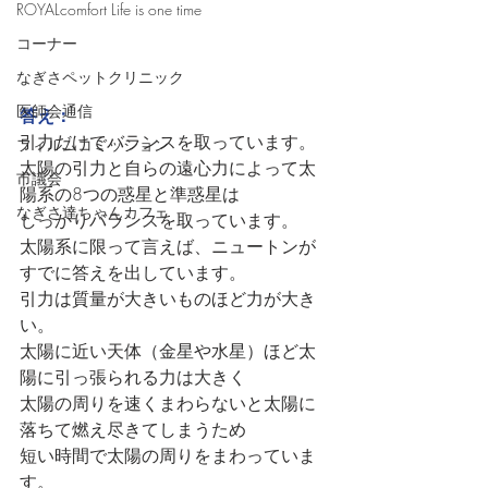
ROYALcomfort Life is one time
コーナー
なぎさペットクリニック
医師会通信
答え：
引力だけでバランスを取っています。
フィルムコミッション
太陽の引力と自らの遠心力によって太
市議会
陽系の8つの惑星と準惑星は
なぎさ達ちゃんカフェ
しっかりバランスを取っています。
太陽系に限って言えば、ニュートンが
すでに答えを出しています。
引力は質量が大きいものほど力が大き
い。
太陽に近い天体（金星や水星）ほど太
陽に引っ張られる力は大きく
太陽の周りを速くまわらないと太陽に
落ちて燃え尽きてしまうため
短い時間で太陽の周りをまわっていま
す。