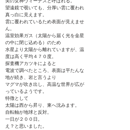
美の女神ヴィーナスと呼ばれる。
望遠鏡で覗いても、分厚い雲に覆われ
真っ白に見えます。
雲に覆われているため表面が見えませ
ん。
温室効果ガス（太陽から届く光を金星
の中に閉じ込める）のため
水星より太陽から離れていますが、温
度は高く平均４７０度。
探査機アカツキによると
電波で調べたところ、表面は平たんな
地が続き、岩と言うより
マグマが吹き出し、高温な世界が広が
っているようです。
特徴として
太陽は西から昇り、東へ沈みます。
自転軸が地球と反対。
一日が２００日。
え？と思いました。