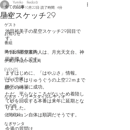
Yumiko Ikeda☆
全ての記事
2018年10月22日
読了時間: 4分
星空スケッチ29
取材
ゲスト
池田裕美子の星空スケッチ29回目で
お知らせ
す。
番組
夢ケ丘高校放送部
今回の星空案内人は、月光天文台、神
田善國さんです。
伊東ふれあい歌謡局
EVENTS
まずはじめに、「はやぶさ」情報。
LIVE（中継）
はやぶさはりゅうぐうの上空22ｍまで
降下の練習に成功。
星空スケッチ
ただ、平らなところがないため着陸し
なぎさ・フリースタイルレディオ
て砂を回収する本番は来年に延期とな
その他
りました。
ミッション自体は順調だそうです。
公開収録
なぎサンタ
今週の質問は