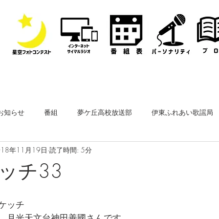
お知らせ
番組
夢ケ丘高校放送部
伊東ふれあい歌謡局
018年11月19日
読了時間: 5分
なぎさ・フリースタイルレディオ
その他
公開収録
ッチ33
ーナー
なぎさペットクリニック
医師会通信
フィルム
ケッチ
、月光天文台神田善國さんです。