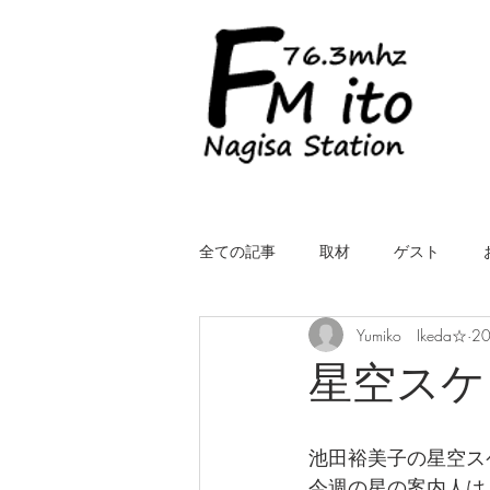
全ての記事
取材
ゲスト
Yumiko Ikeda☆
2
LIVE（中継）
星空スケッチ
星空スケ
ROYALcomfort Life is one time
コ
池田裕美子の星空ス
今週の星の案内人は