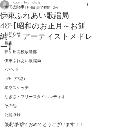
Kaori Iwamoto☆
全ての記事
2019年1月4日
読了時間: 2分
伊東ふれあい歌謡局
取材
40【昭和のお正月～お餅
ゲスト
お知らせ
編～・アーティストメドレ
番組
ー】
夢ケ丘高校放送部
伊東ふれあい歌謡局
EVENTS
LIVE（中継）
星空スケッチ
なぎさ・フリースタイルレディオ
その他
公開収録
なぎサンタ
あけましておめでとうございます！！