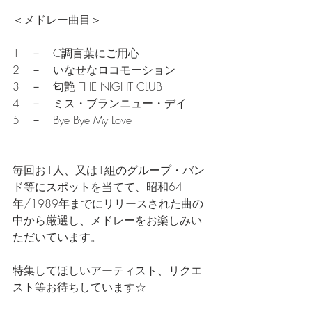
＜メドレー曲目＞
1　－　C調言葉にご用心
2　－　いなせなロコモーション
3　－　匂艶 THE NIGHT CLUB
4　－　ミス・ブランニュー・デイ
5　－　Bye Bye My Love
毎回お1人、又は1組のグループ・バン
ド等にスポットを当てて、昭和64
年/1989年までにリリースされた曲の
中から厳選し、メドレーをお楽しみい
ただいています。
特集してほしいアーティスト、リクエ
スト等お待ちしています☆