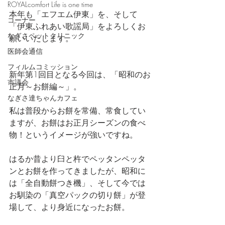
ROYALcomfort Life is one time
本年も「エフエム伊東」を、そして
コーナー
「伊東ふれあい歌謡局」をよろしくお
なぎさペットクリニック
願いいたします。
医師会通信
フィルムコミッション
新年第1回目となる今回は、「昭和のお
市議会
正月～お餅編～」。
なぎさ達ちゃんカフェ
私は普段からお餅を常備、常食してい
ますが、お餅はお正月シーズンの食べ
物！というイメージが強いですね。
はるか昔より臼と杵でペッタンペッタ
ンとお餅を作ってきましたが、昭和に
は「全自動餅つき機」、そして今では
お馴染の「真空パックの切り餅」が登
場して、より身近になったお餅。