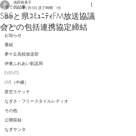
池田裕美子
全ての記事
2019年2月8日
読了時間: 1分
SBSと県ｺﾐｭﾆﾃｨFM放送協議
取材
会との包括連携協定締結
ゲスト
お知らせ
番組
夢ケ丘高校放送部
伊東ふれあい歌謡局
EVENTS
LIVE（中継）
星空スケッチ
なぎさ・フリースタイルレディオ
その他
公開収録
なぎサンタ