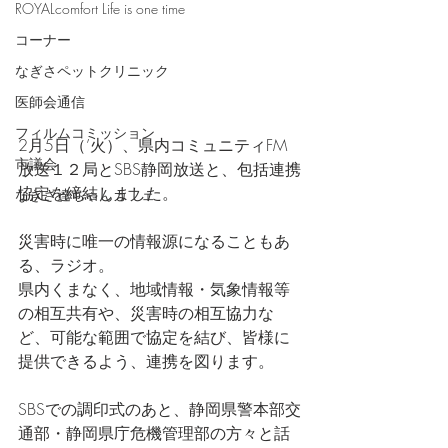
ROYALcomfort Life is one time
コーナー
なぎさペットクリニック
医師会通信
フィルムコミッション
2月5日（’火）、県内コミュニティFM
市議会
放送１２局とSBS静岡放送と、包括連携
協定を締結しました。
なぎさ達ちゃんカフェ
災害時に唯一の情報源になることもあ
る、ラジオ。
県内くまなく、地域情報・気象情報等
の相互共有や、災害時の相互協力な
ど、可能な範囲で協定を結び、皆様に
提供できるよう、連携を図ります。
SBSでの調印式のあと、静岡県警本部交
通部・静岡県庁危機管理部の方々と話