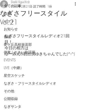
Daiki Eguchi☆
全ての記事
2019年2月21日
読了時間: 1分
なぎさフリースタイル
取材
Vol.21
ゲスト
お知らせ
なぎさフリースタイルレディオ21回
番組
目！
夢ケ丘高校放送部
今日の相方は
伊東ふれあい歌謡局
ゆーみん&初出演ゆきちゃんでした(^-^)
EVENTS
LIVE（中継）
星空スケッチ
なぎさ・フリースタイルレディオ
その他
公開収録
なぎサンタ