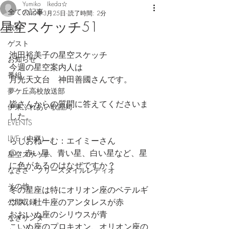
Yumiko Ikeda☆
全ての記事
2019年3月25日
読了時間: 2分
星空スケッチ51
取材
ゲスト
池田裕美子の星空スケッチ
お知らせ
今週の星空案内人は
番組
月光天文台　神田善國さんです。
夢ケ丘高校放送部
皆さんからの質問に答えてくださいま
伊東ふれあい歌謡局
した。
EVENTS
LIVE（中継）
らじおねーむ：エイミーさん
Q：赤い星、青い星、白い星など、星
星空スケッチ
に色があるのはなぜですか？
なぎさ・フリースタイルレディオ
その他
冬の星座は特にオリオン座のベテルギ
ウス、牡牛座のアンタレスが赤
公開収録
おおいぬ座のシリウスが青
なぎサンタ
こいぬ座のプロキオン、オリオン座の