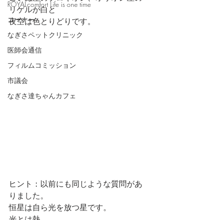
ROYALcomfort Life is one time
リゲルが白と
コーナー
夜空は色とりどりです。
なぎさペットクリニック
医師会通信
フィルムコミッション
市議会
なぎさ達ちゃんカフェ
ヒント：以前にも同じような質問があ
りました。
恒星は自ら光を放つ星です。
光とは熱…。