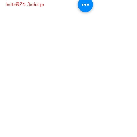
fmito@76.3mhz.jp
星空ソングも毎週募集しています。
「星」や「宇宙」の音楽や星空を見上
げるときに流れていたらいいなあと思
う曲
テーマになっていなくても歌詞に
「星」や「月」や宇宙用語や関連する
言葉が入っている
みなさんにとっての「これぞ星空ソン
グ」と思う曲などなど
リクエストをお待ちしております。
星空スケッチ