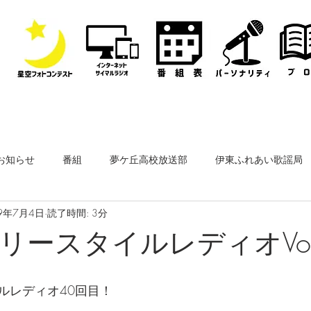
お知らせ
番組
夢ケ丘高校放送部
伊東ふれあい歌謡局
9年7月4日
読了時間: 3分
なぎさ・フリースタイルレディオ
その他
公開収録
リースタイルレディオVol
ーナー
なぎさペットクリニック
医師会通信
フィルム
ルレディオ40回目！