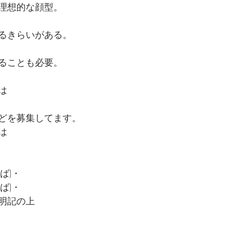
理想的な顔型。
るきらいがある。
ることも必要。
は
どを募集してます。
は
ば)・
ば)・
明記の上
。