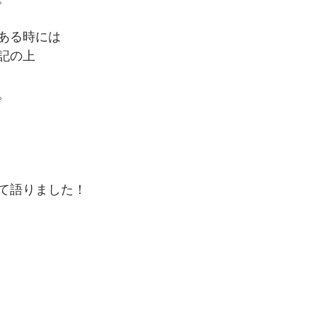
ある時には
記の上
。
て語りました！