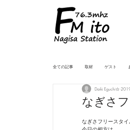
全ての記事
取材
ゲスト
Daiki Eguchi☆
201
LIVE（中継）
星空スケッチ
なぎさフ
ROYALcomfort Life is one time
コ
なぎさフリースタイ
今日の相方は