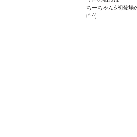
なぎさ達ちゃんカフェ
ちーちゃん&初登場
(^-^)