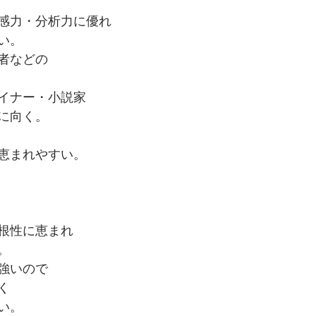
感力・分析力に優れ
い。
者などの
イナー・小説家
に向く。
恵まれやすい。
根性に恵まれ
。
強いので
く
い。