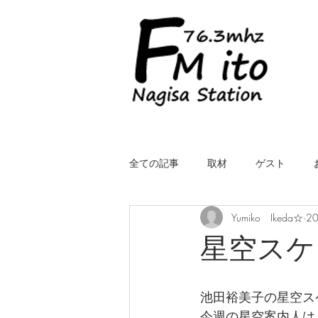
全ての記事
取材
ゲスト
Yumiko Ikeda☆
2
LIVE（中継）
星空スケッチ
星空スケ
ROYALcomfort Life is one time
コ
池田裕美子の星空ス
今週の星空案内人は