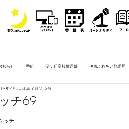
お知らせ
番組
夢ケ丘高校放送部
伊東ふれあい歌謡局
019年7月30日
読了時間: 2分
なぎさ・フリースタイルレディオ
その他
公開収録
ッチ69
ーナー
なぎさペットクリニック
医師会通信
フィルム
ケッチ