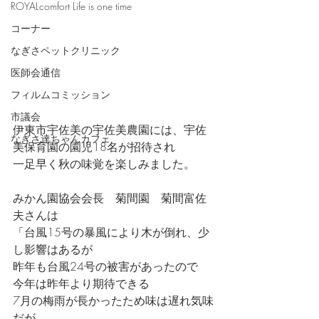
ROYALcomfort Life is one time
コーナー
なぎさペットクリニック
医師会通信
フィルムコミッション
市議会
伊東市宇佐美の宇佐美農園には、宇佐
なぎさ達ちゃんカフェ
美保育園の園児18名が招待され
一足早く秋の味覚を楽しみました。
みかん園協会会長　菊間園　菊間富佐
夫さんは
「台風15号の暴風により木が倒れ、少
し影響はあるが
昨年も台風24号の被害があったので
今年は昨年より期待できる
7月の梅雨が長かったため味は遅れ気味
だが、