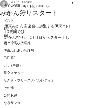
Yumiko Ikeda☆
全ての記事
2019年10月1日
読了時間: 1分
みかん狩りスタート
取材
ゲスト
伊東みかん園協会に加盟する伊東市内
お知らせ
13農園では
番組
みかん狩りが10月1日からスタートし
夢ケ丘高校放送部
ました。
伊東ふれあい歌謡局
EVENTS
LIVE（中継）
星空スケッチ
なぎさ・フリースタイルレディオ
その他
公開収録
なぎサンタ