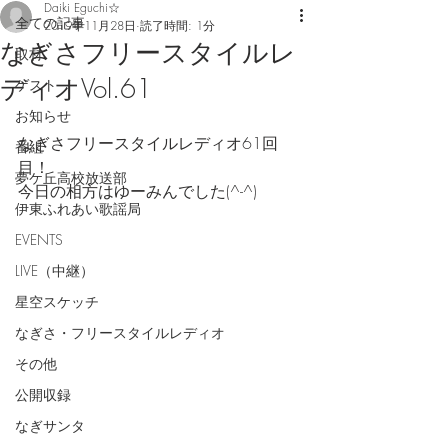
Daiki Eguchi☆
全ての記事
2019年11月28日
読了時間: 1分
なぎさフリースタイルレ
取材
ディオVol.61
ゲスト
お知らせ
なぎさフリースタイルレディオ61回
番組
目！
夢ケ丘高校放送部
今日の相方はゆーみんでした(^-^)
伊東ふれあい歌謡局
EVENTS
LIVE（中継）
星空スケッチ
なぎさ・フリースタイルレディオ
その他
公開収録
なぎサンタ