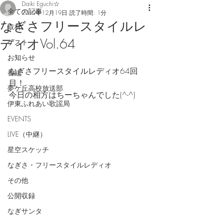
Daiki Eguchi☆
全ての記事
2019年12月19日
読了時間: 1分
なぎさフリースタイルレ
取材
ディオVol.64
ゲスト
お知らせ
なぎさフリースタイルレディオ64回
番組
目！
夢ケ丘高校放送部
今日の相方はちーちゃんでした(^-^)
伊東ふれあい歌謡局
EVENTS
LIVE（中継）
星空スケッチ
なぎさ・フリースタイルレディオ
その他
公開収録
なぎサンタ