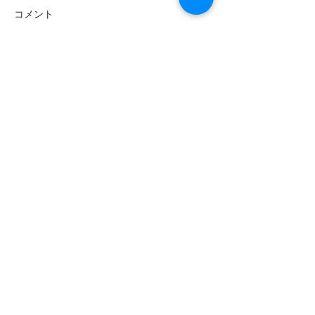
コメント
伊東市議会3月
第6回星空写真展スタート
コメントを追加…
〒414-0011 静岡県伊東市松川町5-10 伊東ふ
れあいセンター内
℡
0557-36-7603
Email fmito@76.3mhz.jp
©2017 by Thyme. Proudly created
with FM ito nagisa