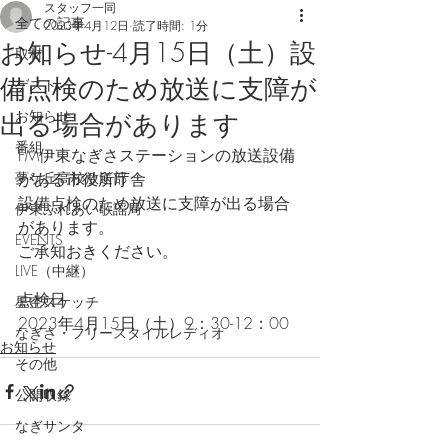
スタッフ一同
全ての記事
2023年4月12日
読了時間: 1分
お知らせ-4月15日（土）設
取材
備点検のため放送に支障が
ゲスト
お知らせ
出る場合があります
番組
FM伊東なぎさステーションの放送設備
夢ケ丘高校放送部
がある市役所庁舎
設備点検のため放送に支障が出る場合
伊東ふれあい歌謡局
があります。
EVENTS
ご承知おきください。
LIVE（中継）
点検日
星空スケッチ
2023年4月15日（土）9：30-12：00
なぎさ・フリースタイルレディオ
お知らせ
その他
公開収録
なぎサンタ