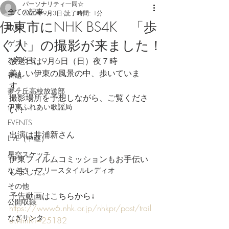
パーソナリティ一同☆
全ての記事
2020年9月3日
読了時間: 1分
伊東市にNHK BS4K 「歩
取材
く人」の撮影が来ました！
ゲスト
お知らせ
放送日は9月6日（日）夜７時
美しい伊東の風景の中、歩いていま
番組
す。
夢ケ丘高校放送部
撮影場所を予想しながら、ご覧くださ
伊東ふれあい歌謡局
い！
EVENTS
出演は井浦新さん
LIVE（中継）
星空スケッチ
伊東フィルムコミッションもお手伝い
なぎさ・フリースタイルレディオ
しました。
その他
予告動画はこちらから↓
公開収録
https://www6.nhk.or.jp/nhkpr/post/trail
なぎサンタ
er.html?i=25182