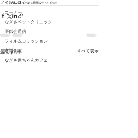
フィルムコミッション
ROYALcomfort Life is one time
コーナー
なぎさペットクリニック
医師会通信
フィルムコミッション
市議会
最新記事
すべて表示
なぎさ達ちゃんカフェ